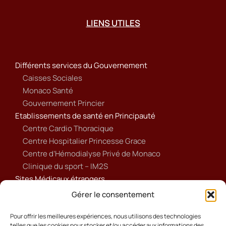
LIENS UTILES
Différents services du Gouvernement
Caisses Sociales
Monaco Santé
Gouvernement Princier
Etablissements de santé en Principauté
Centre Cardio Thoracique
Centre Hospitalier Princesse Grace
Centre d’Hémodialyse Privé de Monaco
Clinique du sport – IM2S
Sites Médicaux étrangers
Ameli
Gérer le consentement
Annuaire sanitaire et social
Ordre national des médecins français
Pour offrir les meilleures expériences, nous utilisons des technologies
telles que les cookies pour stocker et/ou accéder aux informations des