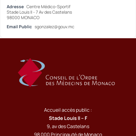
Adresse
Centre Médico-Sportif
Stade Louis II - 7 Av des Castelans
98000 MONACO
Email Public
sgonzalez@gouv.mc
Accueil accès public :
Stade Louis II – F
9, av des Castelans
98 000 Principauté de Monaco