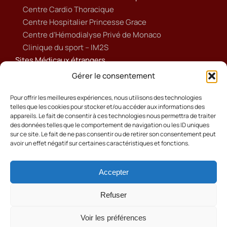
Centre Cardio Thoracique
Centre Hospitalier Princesse Grace
Centre d’Hémodialyse Privé de Monaco
Clinique du sport – IM2S
Sites Médicaux étrangers
Ameli
Gérer le consentement
Annuaire sanitaire et social
Ordre national des médecins français
Pour offrir les meilleures expériences, nous utilisons des technologies
telles que les cookies pour stocker et/ou accéder aux informations des
Politique de cookies (UE)
appareils. Le fait de consentir à ces technologies nous permettra de traiter
des données telles que le comportement de navigation ou les ID uniques
sur ce site. Le fait de ne pas consentir ou de retirer son consentement peut
avoir un effet négatif sur certaines caractéristiques et fonctions.
Accepter
Cookies
Mentions Légales
Refuser
Contact
Voir les préférences