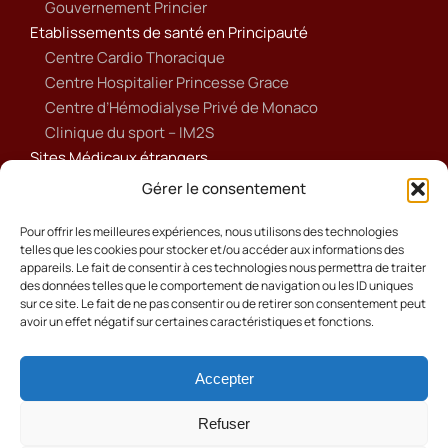
Gouvernement Princier
Etablissements de santé en Principauté
Centre Cardio Thoracique
Centre Hospitalier Princesse Grace
Centre d’Hémodialyse Privé de Monaco
Clinique du sport – IM2S
Sites Médicaux étrangers
Ameli
Gérer le consentement
Annuaire sanitaire et social
Ordre national des médecins français
Pour offrir les meilleures expériences, nous utilisons des technologies
telles que les cookies pour stocker et/ou accéder aux informations des
Politique de cookies (UE)
appareils. Le fait de consentir à ces technologies nous permettra de traiter
des données telles que le comportement de navigation ou les ID uniques
sur ce site. Le fait de ne pas consentir ou de retirer son consentement peut
avoir un effet négatif sur certaines caractéristiques et fonctions.
Accepter
Cookies
Mentions Légales
Refuser
Contact