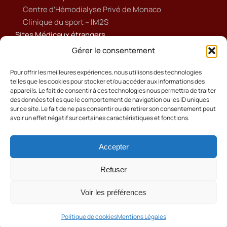
Centre d’Hémodialyse Privé de Monaco
Clinique du sport – IM2S
Sites Médicaux étrangers
Ameli
Gérer le consentement
Annuaire sanitaire et social
Ordre national des médecins français
Pour offrir les meilleures expériences, nous utilisons des technologies
telles que les cookies pour stocker et/ou accéder aux informations des
Politique de cookies (UE)
appareils. Le fait de consentir à ces technologies nous permettra de traiter
des données telles que le comportement de navigation ou les ID uniques
sur ce site. Le fait de ne pas consentir ou de retirer son consentement peut
avoir un effet négatif sur certaines caractéristiques et fonctions.
Accepter
Cookies
Mentions Légales
Refuser
Contact
Voir les préférences
© 2024 Ordre des Médecins .Tous droits réservés
Réalisation Shaayan Production
Politique de cookies
Mentions Légales