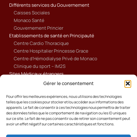
Différents services du Gouvernement
Caisses Sociales
Monaco Santé
Gouvernement Princier
Etablissements de santé en Principauté
Centre Cardio Thoracique
Centre Hospitalier Princesse Grace
Centre d’Hémodialyse Privé de Monaco
Clinique du sport – IM2S
Sites Médicaux étrangers
Ameli
Gérer le consentement
Annuaire sanitaire et social
Ordre national des médecins français
Pour offrir les meilleures expériences, nous utilisons des technologies
telles que les cookies pour stocker et/ou accéder aux informations des
Politique de cookies (UE)
appareils. Le fait de consentir à ces technologies nous permettra de traiter
des données telles que le comportement de navigation ou les ID uniques
sur ce site. Le fait de ne pas consentir ou de retirer son consentement peut
avoir un effet négatif sur certaines caractéristiques et fonctions.