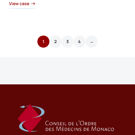
View case
1
2
3
4
→