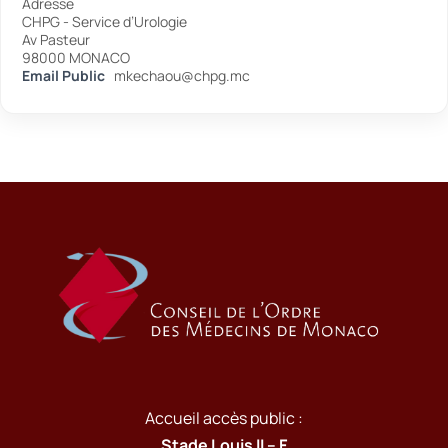
Adresse
CHPG - Service d’Urologie
Av Pasteur
98000 MONACO
Email Public
mkechaou@chpg.mc
Accueil accès public :
Stade Louis II – F