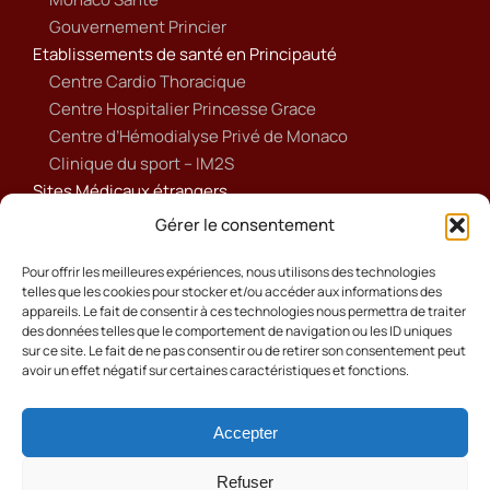
Gouvernement Princier
Etablissements de santé en Principauté
Centre Cardio Thoracique
Centre Hospitalier Princesse Grace
Centre d’Hémodialyse Privé de Monaco
Clinique du sport – IM2S
Sites Médicaux étrangers
Ameli
Gérer le consentement
Annuaire sanitaire et social
Ordre national des médecins français
Pour offrir les meilleures expériences, nous utilisons des technologies
telles que les cookies pour stocker et/ou accéder aux informations des
Politique de cookies (UE)
appareils. Le fait de consentir à ces technologies nous permettra de traiter
des données telles que le comportement de navigation ou les ID uniques
sur ce site. Le fait de ne pas consentir ou de retirer son consentement peut
avoir un effet négatif sur certaines caractéristiques et fonctions.
Accepter
Cookies
Mentions Légales
Refuser