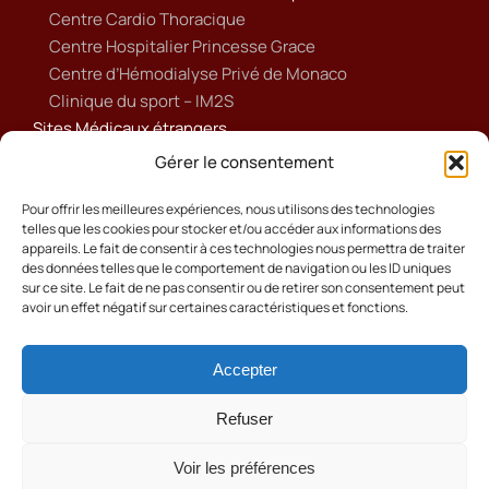
Centre Cardio Thoracique
Centre Hospitalier Princesse Grace
Centre d’Hémodialyse Privé de Monaco
Clinique du sport – IM2S
Sites Médicaux étrangers
Ameli
Gérer le consentement
Annuaire sanitaire et social
Ordre national des médecins français
Pour offrir les meilleures expériences, nous utilisons des technologies
telles que les cookies pour stocker et/ou accéder aux informations des
Politique de cookies (UE)
appareils. Le fait de consentir à ces technologies nous permettra de traiter
des données telles que le comportement de navigation ou les ID uniques
sur ce site. Le fait de ne pas consentir ou de retirer son consentement peut
avoir un effet négatif sur certaines caractéristiques et fonctions.
Accepter
Cookies
Mentions Légales
Refuser
Contact
Voir les préférences
© 2024 Ordre des Médecins .Tous droits réservés