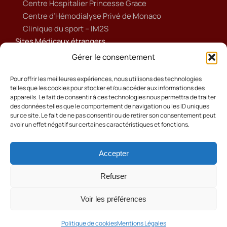
Centre Hospitalier Princesse Grace
Centre d’Hémodialyse Privé de Monaco
Clinique du sport – IM2S
Sites Médicaux étrangers
Ameli
Gérer le consentement
Annuaire sanitaire et social
Ordre national des médecins français
Pour offrir les meilleures expériences, nous utilisons des technologies
telles que les cookies pour stocker et/ou accéder aux informations des
Politique de cookies (UE)
appareils. Le fait de consentir à ces technologies nous permettra de traiter
des données telles que le comportement de navigation ou les ID uniques
sur ce site. Le fait de ne pas consentir ou de retirer son consentement peut
avoir un effet négatif sur certaines caractéristiques et fonctions.
Accepter
Cookies
Mentions Légales
Refuser
Contact
Voir les préférences
© 2024 Ordre des Médecins .Tous droits réservés
Réalisation Shaayan Production
Politique de cookies
Mentions Légales