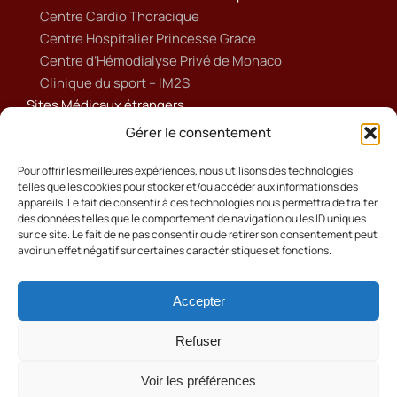
Centre Cardio Thoracique
Centre Hospitalier Princesse Grace
Centre d’Hémodialyse Privé de Monaco
Clinique du sport – IM2S
Sites Médicaux étrangers
Ameli
Gérer le consentement
Annuaire sanitaire et social
Ordre national des médecins français
Pour offrir les meilleures expériences, nous utilisons des technologies
telles que les cookies pour stocker et/ou accéder aux informations des
Politique de cookies (UE)
appareils. Le fait de consentir à ces technologies nous permettra de traiter
des données telles que le comportement de navigation ou les ID uniques
sur ce site. Le fait de ne pas consentir ou de retirer son consentement peut
avoir un effet négatif sur certaines caractéristiques et fonctions.
Accepter
Cookies
Mentions Légales
Refuser
Contact
Voir les préférences