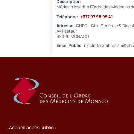
Description
Médecin inscrit à l’Ordre des Médecins 
Téléphone
+377 97 98 95 41
Adresse
CHPG - Chir. Générale & Diges
Av Pasteur
98000 MONACO
Email Public
nicoletta.ambrosiani@ch
Accueil accès public :