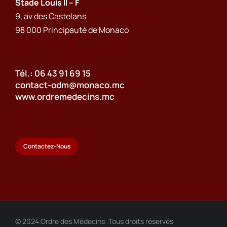
Stade Louis II – F
9, av des Castelans
98 000 Principauté de Monaco
Tél.: 06 43 91 69 15
contact-odm@monaco.mc
www.ordremedecins.mc
Contactez-Nous
© 2024 Ordre des Médecins .Tous droits réservés