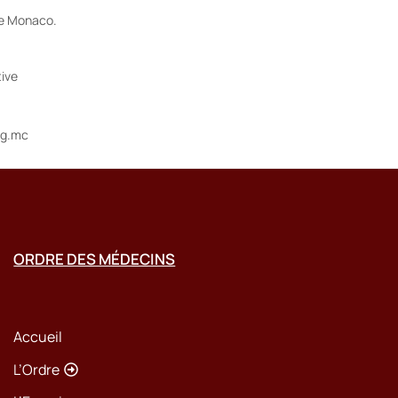
de Monaco.
tive
pg.mc
ORDRE DES MÉDECINS
Accueil
L’Ordre