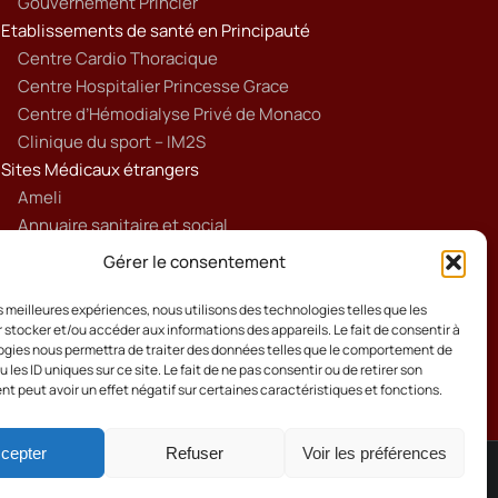
Gouvernement Princier
Etablissements de santé en Principauté
Centre Cardio Thoracique
Centre Hospitalier Princesse Grace
Centre d’Hémodialyse Privé de Monaco
Clinique du sport – IM2S
Sites Médicaux étrangers
Ameli
Annuaire sanitaire et social
Ordre national des médecins français
Gérer le consentement
Politique de cookies (UE)
les meilleures expériences, nous utilisons des technologies telles que les
 stocker et/ou accéder aux informations des appareils. Le fait de consentir à
gies nous permettra de traiter des données telles que le comportement de
 les ID uniques sur ce site. Le fait de ne pas consentir ou de retirer son
 peut avoir un effet négatif sur certaines caractéristiques et fonctions.
cepter
Refuser
Voir les préférences
Cookies
Mentions Légales
Contact