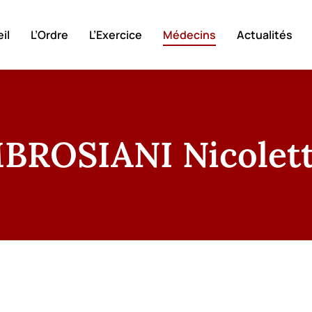
il
L’Ordre
L’Exercice
Médecins
Actualités
BROSIANI Nicolet