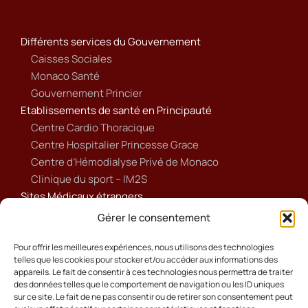
Différents services du Gouvernement
Caisses Sociales
Monaco Santé
Gouvernement Princier
Etablissements de santé en Principauté
Centre Cardio Thoracique
Centre Hospitalier Princesse Grace
Centre d’Hémodialyse Privé de Monaco
Clinique du sport – IM2S
Sites Médicaux étrangers
Ameli
Gérer le consentement
Annuaire sanitaire et social
Ordre national des médecins français
Pour offrir les meilleures expériences, nous utilisons des technologies
telles que les cookies pour stocker et/ou accéder aux informations des
Politique de cookies (UE)
appareils. Le fait de consentir à ces technologies nous permettra de traiter
des données telles que le comportement de navigation ou les ID uniques
sur ce site. Le fait de ne pas consentir ou de retirer son consentement peut