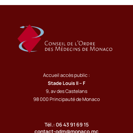
Accueil accès public :
Stade Louis II – F
9, av des Castelans
98 000 Principauté de Monaco
Tél.: 06 43 91 69 15
contact-odm@monaco.mc