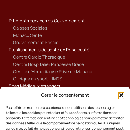
Différents services du Gouvernement
Caisses Sociales
Monaco Santé
Gouvernement Princier
Etablissements de santé en Principauté
Centre Cardio Thoracique
Centre Hospitalier Princesse Grace
Centre d’Hémodialyse Privé de Monaco
Clinique du sport – IM2S
Sites Médicaux étrangers
Ameli
Gérer le consentement
Annuaire sanitaire et social
Ordre national des médecins français
Pour offrir les meilleures expériences, nous utilisons des technologies
telles que les cookies pour stocker et/ou accéder aux informations des
Politique de cookies (UE)
appareils. Le fait de consentir à ces technologies nous permettra de traiter
des données telles que le comportement de navigation ou les ID uniques
sur ce site. Le fait de ne pas consentir ou de retirer son consentement peut