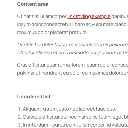
Content area
Ut nat nisl ullamcorper
link styling example
dapibus
ipsum dolor consectetur libero ac vulputate blandit
maximus dolor placerat pretium.
Ut efficitur dolor tellus, et vehicula lectus pellen
efficitur elit orci et arcu ommodo nec pulvinar ut
Cras efficitur quam urna, lorem ipsum dolor consect
pulvinar ut hendrerit eu dolor eu maximus dolore
Unordered list
Aliquam rutrum justo nec laoreet faucibus.
Quisque efficitur dui nec nisi sollicitudin, eget bl
In interdum – purus eu mi ullamcorper, id vulput