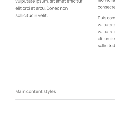
leo. Null
vulputate ipsum, sit amet efficitur
consectet
elit orci et arcu. Donec non
sollicitudin velit.
Duis cons
vulputate
vulputate
elit orci
sollicitud
Main content styles