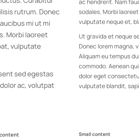
luctus. Curabitur
ac hendrerit. Nam fauc
ilisis rutrum. Donec
sodales. Morbi laoreet
vulputate neque et, bl
aucibus mi ut mi
s. Morbi laoreet
Ut gravida et neque s
pat, vulputate
Donec lorem magna, veh
Aliquam eu tempus du
commodo. Aenean quis 
esent sed egestas
dolor eget consectetur
dolor ac, volutpat
vulputate blandit, sapi
Small content
content