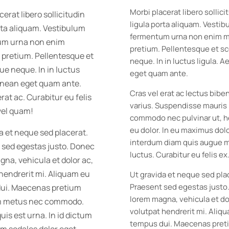
Morbi placerat libero sollici
cerat libero sollicitudin
ligula porta aliquam. Vesti
rta aliquam. Vestibulum
fermentum urna non enim 
um urna non enim
pretium. Pellentesque et s
pretium. Pellentesque et
neque. In in luctus ligula. 
ue neque. In in luctus
eget quam ante.
Aenean eget quam ante.
Cras vel erat ac lectus bib
erat ac. Curabitur eu felis
varius. Suspendisse mauris 
vel quam!
commodo nec pulvinar ut, h
eu dolor. In eu maximus dolo
a et neque sed placerat.
interdum diam quis augue m
 sed egestas justo. Donec
luctus. Curabitur eu felis ex
na, vehicula et dolor ac,
hendrerit mi. Aliquam eu
Ut gravida et neque sed pla
Praesent sed egestas justo
ui. Maecenas pretium
lorem magna, vehicula et do
m metus nec commodo.
volutpat hendrerit mi. Aliq
is est urna. In id dictum
tempus dui. Maecenas pret