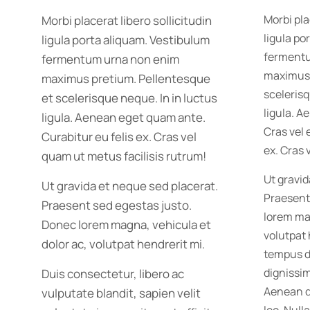
Morbi pla
Morbi placerat libero sollicitudin
ligula po
ligula porta aliquam. Vestibulum
ferment
fermentum urna non enim
maximus 
maximus pretium. Pellentesque
scelerisq
et scelerisque neque. In in luctus
ligula. 
ligula. Aenean eget quam ante.
Cras vel 
Curabitur eu felis ex. Cras vel
ex. Cras 
quam ut metus facilisis rutrum!
Ut gravid
Ut gravida et neque sed placerat.
Praesent
Praesent sed egestas justo.
lorem mag
Donec lorem magna, vehicula et
volutpat 
dolor ac, volutpat hendrerit mi.
tempus d
dignissi
Duis consectetur, libero ac
Aenean qu
vulputate blandit, sapien velit