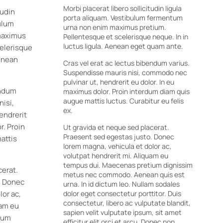
Morbi placerat libero sollicitudin ligula
tudin
porta aliquam. Vestibulum fermentum
bulum
urna non enim maximus pretium.
maximus
Pellentesque et scelerisque neque. In in
luctus ligula. Aenean eget quam ante.
celerisque
Aenean
Cras vel erat ac lectus bibendum varius.
Suspendisse mauris nisi, commodo nec
pulvinar ut, hendrerit eu dolor. In eu
endum
maximus dolor. Proin interdum diam quis
augue mattis luctus. Curabitur eu felis
nisi,
ex.
endrerit
r. Proin
Ut gravida et neque sed placerat.
Praesent sed egestas justo. Donec
attis
lorem magna, vehicula et dolor ac,
.
volutpat hendrerit mi. Aliquam eu
tempus dui. Maecenas pretium dignissim
cerat.
metus nec commodo. Aenean quis est
. Donec
urna. In id dictum leo. Nullam sodales
lor ac,
dolor eget consectetur porttitor. Duis
consectetur, libero ac vulputate blandit,
uam eu
sapien velit vulputate ipsum, sit amet
ium
efficitur elit orci et arcu. Donec non