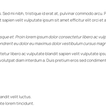
. Sed mi nibh, tristique id erat at, pulvinar commodo arcu
 sapien velit vulputate ipsum sit amet efficitur elit orci e
tesque et. Proin lorem ipsum dolor consectetur libero ac vul
 hendrerit eu dolor eu maximus dolor vestibulum cursus mag
etur libero ac vulputate blandit sapien velit vulputate ipsu
u volutpat diam interdum a. Duis pretium eros sed condime
andit velit luctus.
ate lorem tincidunt.