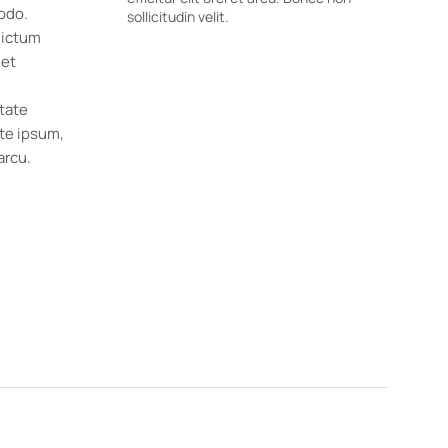
odo.
sollicitudin velit.
dictum
get
utate
ate ipsum,
 arcu.