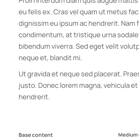
Proin interdum diam quis augue mattis 
eu felis ex. Cras vel quam ut metus fac
dignissim eu ipsum ac hendrerit. Nam f
condimentum, at tristique urna sodale
bibendum viverra. Sed eget velit volut
neque et, blandit mi.
Ut gravida et neque sed placerat. Pra
justo. Donec lorem magna, vehicula et 
hendrerit.
Base content
Medium 