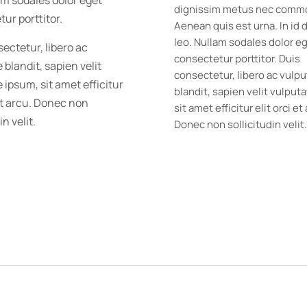
am sodales dolor eget
dignissim metus nec comm
ur porttitor.
Aenean quis est urna. In id 
leo. Nullam sodales dolor e
ectetur, libero ac
consectetur porttitor. Duis
 blandit, sapien velit
consectetur, libero ac vulp
 ipsum, sit amet efficitur
blandit, sapien velit vulput
 et arcu. Donec non
sit amet efficitur elit orci et
in velit.
Donec non sollicitudin velit.