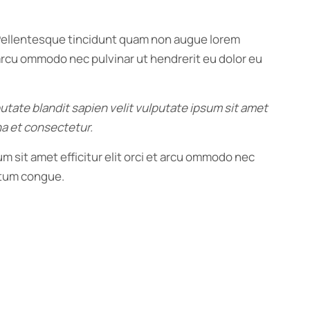
. Pellentesque tincidunt quam non augue lorem
t arcu ommodo nec pulvinar ut hendrerit eu dolor eu
putate blandit sapien velit vulputate ipsum sit amet
na et consectetur.
m sit amet efficitur elit orci et arcu ommodo nec
ntum congue.