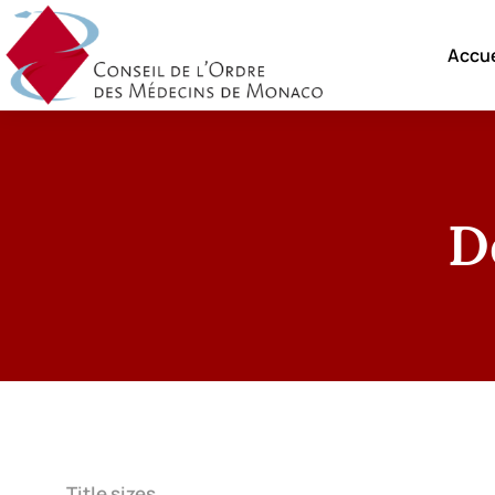
Accue
D
Title sizes