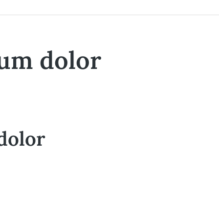
sum dolor
dolor