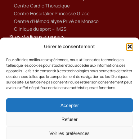
Centre Cardio Thoracique
Centre Hospitalier Princesse Grace
Centre d’Hémodialyse Privé de Monaco
Clinique du sport – IM2S
Sites Médicaux étrangers
Ameli
Gérer le consentement
Annuaire sanitaire et social
Ordre national des médecins français
Pour offrir les meilleures expériences, nous utilisons des technologies
telles que les cookies pour stocker et/ou accéder aux informations des
Politique de cookies (UE)
appareils. Le fait de consentir à ces technologies nous permettra de traiter
des données telles que le comportement de navigation ou les ID uniques
sur ce site. Le fait de ne pas consentir ou de retirer son consentement peut
avoir un effet négatif sur certaines caractéristiques et fonctions.
Accepter
Cookies
Mentions Légales
Refuser
Contact
Voir les préférences