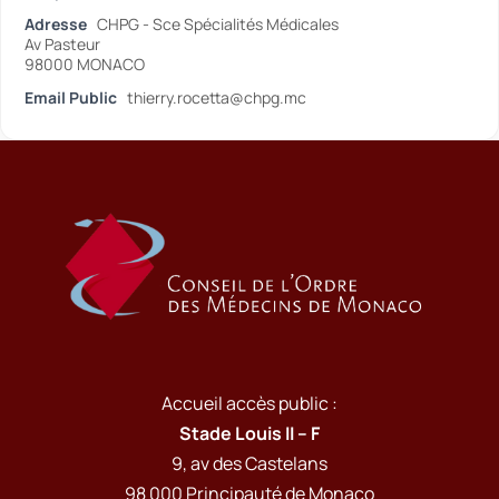
Adresse
CHPG - Sce Spécialités Médicales
Av Pasteur
98000 MONACO
Email Public
thierry.rocetta@chpg.mc
Accueil accès public :
Stade Louis II – F
9, av des Castelans
98 000 Principauté de Monaco