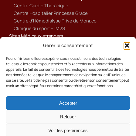
Centre Cardio Thoracique
Centre Hospitalier Princesse Grace
Centre d’Hémodialyse Privé de Monaco
Clinique du sport – IM2S
Sites Médicaux étrangers
Ameli
Gérer le consentement
Annuaire sanitaire et social
Ordre national des médecins français
Pour offrir les meilleures expériences, nous utilisons des technologies
telles que les cookies pour stocker et/ou accéder aux informations des
Politique de cookies (UE)
appareils. Le fait de consentir à ces technologies nous permettra de traiter
des données telles que le comportement de navigation ou les ID uniques
sur ce site. Le fait de ne pas consentir ou de retirer son consentement peut
avoir un effet négatif sur certaines caractéristiques et fonctions.
Accepter
Cookies
Mentions Légales
Refuser
Contact
Voir les préférences