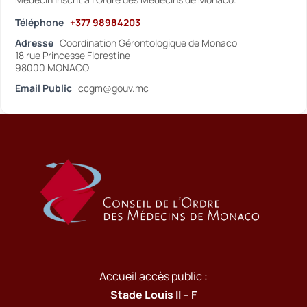
Téléphone
+377 98984203
Adresse
Coordination Gérontologique de Monaco
18 rue Princesse Florestine
98000 MONACO
Email Public
ccgm@gouv.mc
Accueil accès public :
Stade Louis II – F