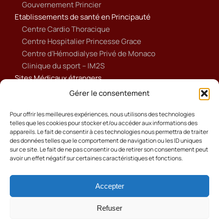
Gouvernement Princier
Etablissements de santé en Principauté
Centre Cardio Thoracique
Centre Hospitalier Princesse Grace
Centre d’Hémodialyse Privé de Monaco
Clinique du sport – IM2S
Sites Médicaux étrangers
Ameli
Gérer le consentement
Annuaire sanitaire et social
Ordre national des médecins français
Pour offrir les meilleures expériences, nous utilisons des technologies
telles que les cookies pour stocker et/ou accéder aux informations des
Politique de cookies (UE)
appareils. Le fait de consentir à ces technologies nous permettra de traiter
des données telles que le comportement de navigation ou les ID uniques
sur ce site. Le fait de ne pas consentir ou de retirer son consentement peut
avoir un effet négatif sur certaines caractéristiques et fonctions.
Accepter
Cookies
Mentions Légales
Refuser
Contact