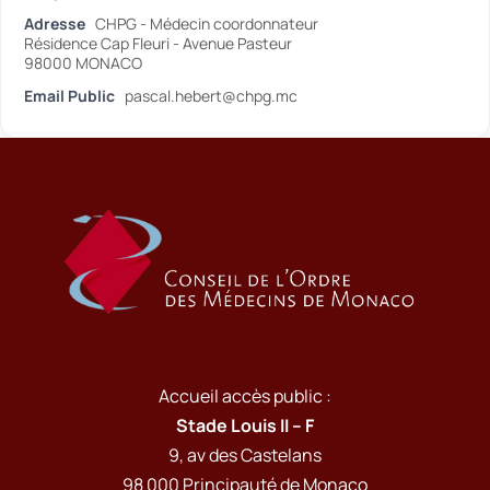
Adresse
CHPG - Médecin coordonnateur
Résidence Cap Fleuri - Avenue Pasteur
98000 MONACO
Email Public
pascal.hebert@chpg.mc
Accueil accès public :
Stade Louis II – F
9, av des Castelans
98 000 Principauté de Monaco