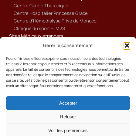
Centre Cardio Thoracique
Centre Hospitalier Princesse Grace
Centre d’Hémodialyse Privé de Monaco
Clinique du sport – IM2S
Sites Médicaux étrangers
Ameli
Gérer le consentement
Annuaire sanitaire et social
Ordre national des médecins français
Pour offrir les meilleures expériences, nous utilisons des technologies
telles que les cookies pour stocker et/ou accéder aux informations des
Politique de cookies (UE)
appareils. Le fait de consentir à ces technologies nous permettra de traiter
des données telles que le comportement de navigation ou les ID uniques
sur ce site. Le fait de ne pas consentir ou de retirer son consentement peut
avoir un effet négatif sur certaines caractéristiques et fonctions.
Accepter
Cookies
Mentions Légales
Refuser
Contact
Voir les préférences