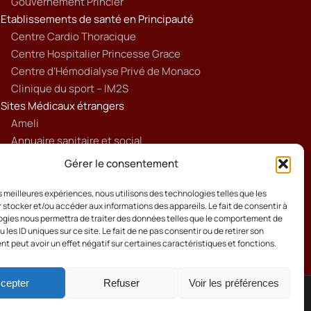
Gouvernement Princier
Etablissements de santé en Principauté
Centre Cardio Thoracique
Centre Hospitalier Princesse Grace
Centre d’Hémodialyse Privé de Monaco
Clinique du sport – IM2S
Sites Médicaux étrangers
Ameli
Annuaire sanitaire et social
Ordre national des médecins français
Gérer le consentement
Politique de cookies (UE)
les meilleures expériences, nous utilisons des technologies telles que les
 stocker et/ou accéder aux informations des appareils. Le fait de consentir à
gies nous permettra de traiter des données telles que le comportement de
 les ID uniques sur ce site. Le fait de ne pas consentir ou de retirer son
 peut avoir un effet négatif sur certaines caractéristiques et fonctions.
cepter
Refuser
Voir les préférences
Cookies
Mentions Légales
Contact