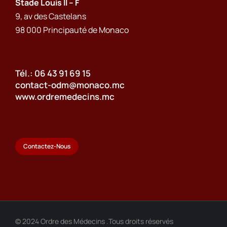
Stade Louis II – F
9, av des Castelans
98 000 Principauté de Monaco
Tél.: 06 43 91 69 15
contact-odm@monaco.mc
www.ordremedecins.mc
Contactez-Nous
© 2024 Ordre des Médecins .Tous droits réservés