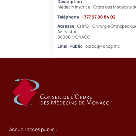
Description
Médecin inscrit à l’Ordre des Médecins 
Téléphone
+377 97 98 84 02
Adresse
CHPG - Chirurgie Orthopédiqu
Av, Pasteur
98000 MONACO
Email Public
obrocq@chpg.mc
Accueil accès public :