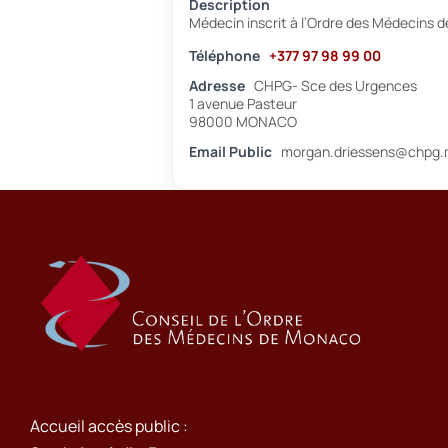
Description
Médecin inscrit à l’Ordre des Médecins 
Téléphone
+377 97 98 99 00
Adresse
CHPG- Sce des Urgences
1 avenue Pasteur
98000 MONACO
Email Public
morgan.driessens@chpg
Accueil accès public :