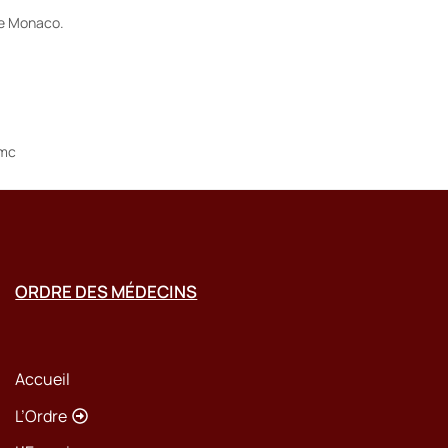
de Monaco.
.mc
ORDRE DES MÉDECINS
Accueil
L’Ordre