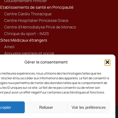
Gouvernement Princier
Etablissements de santé en Principauté
Centre Cardio Thoracique
Centre Hospitalier Princesse Grace
Centre d’Hémodialyse Privé de Monaco
Clinique du sport – IM2S
Sites Médicaux étrangers
Ameli
Annuaire sanitaire et social
Ordre national des médecins français
Gérer le consentement
Politique de cookies (UE)
les meilleures expériences, nous utilisons des technologies telles que les
 stocker et/ou accéder aux informations des appareils. Le fait de consentir à
gies nous permettra de traiter des données telles que le comportement de
 les ID uniques sur ce site. Le fait de ne pas consentir ou de retirer son
 peut avoir un effet négatif sur certaines caractéristiques et fonctions.
cepter
Refuser
Voir les préférences
Cookies
Mentions Légales
Contact