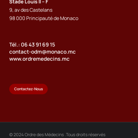
Stade Louis II – F
9, av des Castelans
98 000 Principauté de Monaco
Tél.: 06 43 91 69 15
contact-odm@monaco.mc
www.ordremedecins.mc
Contactez-Nous
© 2024 Ordre des Médecins .Tous droits réservés