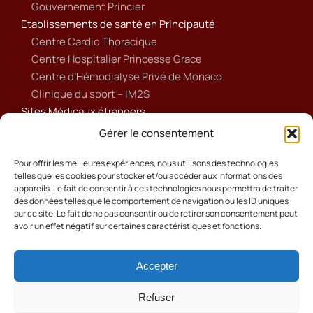
Gouvernement Princier
Etablissements de santé en Principauté
Centre Cardio Thoracique
Centre Hospitalier Princesse Grace
Centre d’Hémodialyse Privé de Monaco
Clinique du sport – IM2S
Sites Médicaux étrangers
Ameli
Gérer le consentement
Annuaire sanitaire et social
Ordre national des médecins français
Pour offrir les meilleures expériences, nous utilisons des technologies
telles que les cookies pour stocker et/ou accéder aux informations des
Politique de cookies (UE)
appareils. Le fait de consentir à ces technologies nous permettra de traiter
des données telles que le comportement de navigation ou les ID uniques
sur ce site. Le fait de ne pas consentir ou de retirer son consentement peut
avoir un effet négatif sur certaines caractéristiques et fonctions.
Accepter
Cookies
Mentions Légales
Refuser
Contact