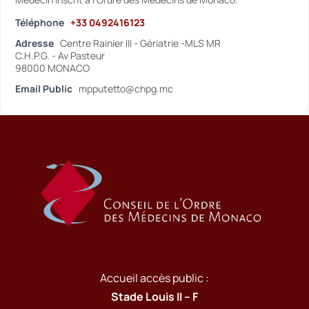
Téléphone
+33 0492416123
Adresse
Centre Rainier III - Gériatrie -MLS MR
C.H.P.G. - Av Pasteur
98000 MONACO
Email Public
mpputetto@chpg.mc
Accueil accès public :
Stade Louis II – F