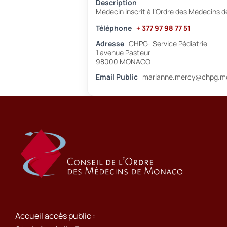
Description
Médecin inscrit à l’Ordre des Médecins 
Téléphone
+ 377 97 98 77 51
Adresse
CHPG- Service Pédiatrie
1 avenue Pasteur
98000 MONACO
Email Public
marianne.mercy@chpg.m
Accueil accès public :