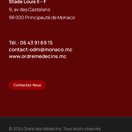
Stade Louis II – F
9, av des Castelans
98 000 Principauté de Monaco
Tél.: 06 43 91 69 15
contact-odm@monaco.mc
www.ordremedecins.mc
Contactez-Nous
© 2024 Ordre des Médecins .Tous droits réservés