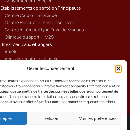
Gouvernement Princier
Etablissements de santé en Principauté
Centre Cardio Thoracique
Centre Hospitalier Princesse Grace
Centre d’Hémodialyse Privé de Monaco
Clinique du sport – IM2S
Sites Médicaux étrangers
Ameli
Annuaire sanitaire et social
Ordre national des médecins français
Gérer le consentement
Politique de cookies (UE)
les meilleures expériences, nous utilisons des technologies telles que les
 stocker et/ou accéder aux informations des appareils. Le fait de consentir à
gies nous permettra de traiter des données telles que le comportement de
 les ID uniques sur ce site. Le fait de ne pas consentir ou de retirer son
 peut avoir un effet négatif sur certaines caractéristiques et fonctions.
cepter
Refuser
Voir les préférences
Cookies
Mentions Légales
Contact