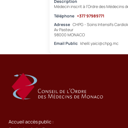
Description
Médecin inscrit à l’Ordre des Médecins 
Téléphone
+377 97989771
Adresse
CHPG - Soins Intensifs Cardiol
Av Pasteur
98000 MONACO
Email Public
khelil.yaici@chpg.mc
Accueil accès public :