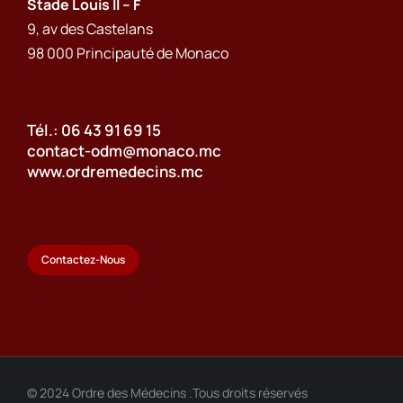
Stade Louis II – F
9, av des Castelans
98 000 Principauté de Monaco
Tél.: 06 43 91 69 15
contact-odm@monaco.mc
www.ordremedecins.mc
Contactez-Nous
© 2024 Ordre des Médecins .Tous droits réservés