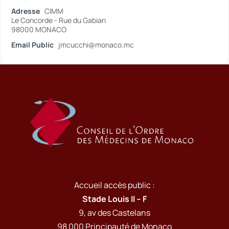
Adresse
CIMM
Le Concorde - Rue du Gabian
98000 MONACO
Email Public
jmcucchi@monaco.mc
Accueil accès public :
Stade Louis II – F
9, av des Castelans
98 000 Principauté de Monaco