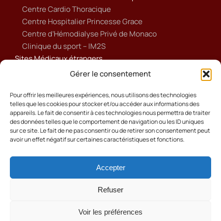
Centre Cardio Thoracique
Centre Hospitalier Princesse Grace
Centre d’Hémodialyse Privé de Monaco
Clinique du sport – IM2S
Sites Médicaux étrangers
Ameli
Gérer le consentement
Annuaire sanitaire et social
Ordre national des médecins français
Pour offrir les meilleures expériences, nous utilisons des technologies
telles que les cookies pour stocker et/ou accéder aux informations des
Politique de cookies (UE)
appareils. Le fait de consentir à ces technologies nous permettra de traiter
des données telles que le comportement de navigation ou les ID uniques
sur ce site. Le fait de ne pas consentir ou de retirer son consentement peut
avoir un effet négatif sur certaines caractéristiques et fonctions.
Accepter
Cookies
Mentions Légales
Refuser
Contact
Voir les préférences