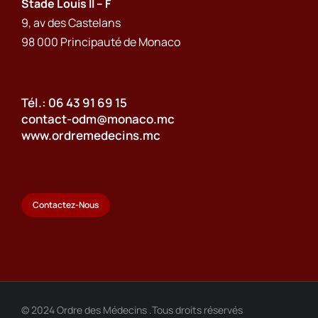
Stade Louis II – F
9, av des Castelans
98 000 Principauté de Monaco
Tél.: 06 43 91 69 15
contact-odm@monaco.mc
www.ordremedecins.mc
Contactez-Nous
© 2024 Ordre des Médecins .Tous droits réservés