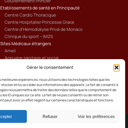
Gouvernement Princier
Etablissements de santé en Principauté
Centre Cardio Thoracique
Centre Hospitalier Princesse Grace
Centre d’Hémodialyse Privé de Monaco
Clinique du sport – IM2S
Sites Médicaux étrangers
Ameli
Annuaire sanitaire et social
Ordre national des médecins français
Gérer le consentement
Politique de cookies (UE)
les meilleures expériences, nous utilisons des technologies telles que les
 stocker et/ou accéder aux informations des appareils. Le fait de consentir à
gies nous permettra de traiter des données telles que le comportement de
 les ID uniques sur ce site. Le fait de ne pas consentir ou de retirer son
 peut avoir un effet négatif sur certaines caractéristiques et fonctions.
cepter
Refuser
Voir les préférences
Cookies
Mentions Légales
Contact