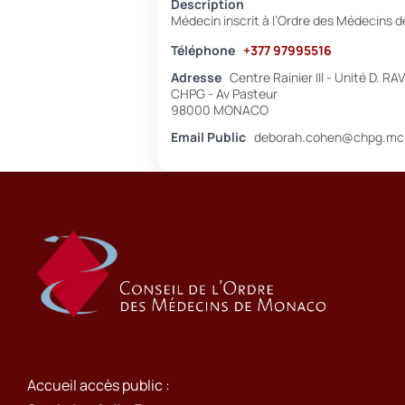
Description
Médecin inscrit à l’Ordre des Médecins 
Téléphone
+377 97995516
Adresse
Centre Rainier III - Unité D. R
CHPG - Av Pasteur
98000 MONACO
Email Public
deborah.cohen@chpg.mc
Accueil accès public :