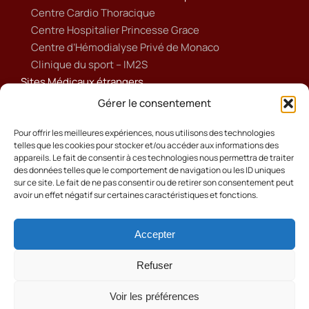
Centre Cardio Thoracique
Centre Hospitalier Princesse Grace
Centre d’Hémodialyse Privé de Monaco
Clinique du sport – IM2S
Sites Médicaux étrangers
Ameli
Gérer le consentement
Annuaire sanitaire et social
Ordre national des médecins français
Pour offrir les meilleures expériences, nous utilisons des technologies
telles que les cookies pour stocker et/ou accéder aux informations des
Politique de cookies (UE)
appareils. Le fait de consentir à ces technologies nous permettra de traiter
des données telles que le comportement de navigation ou les ID uniques
sur ce site. Le fait de ne pas consentir ou de retirer son consentement peut
avoir un effet négatif sur certaines caractéristiques et fonctions.
Accepter
Cookies
Mentions Légales
Refuser
Contact
Voir les préférences