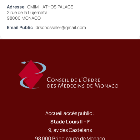
Adresse
CMIM - ATHOS PALACE
2 rue de la Lujerneta
98000 MONACO
Email Public
drschosseler@gmail.com
Accueil accès public :
Stade Louis II – F
9, av des Castelans
98 000 Principauté de Monaco