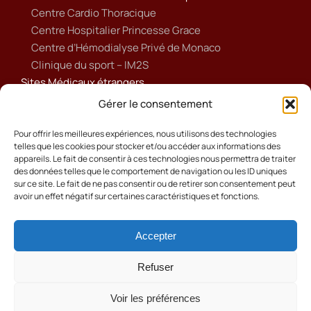
Centre Cardio Thoracique
Centre Hospitalier Princesse Grace
Centre d’Hémodialyse Privé de Monaco
Clinique du sport – IM2S
Sites Médicaux étrangers
Ameli
Gérer le consentement
Annuaire sanitaire et social
Ordre national des médecins français
Pour offrir les meilleures expériences, nous utilisons des technologies
telles que les cookies pour stocker et/ou accéder aux informations des
Politique de cookies (UE)
appareils. Le fait de consentir à ces technologies nous permettra de traiter
des données telles que le comportement de navigation ou les ID uniques
sur ce site. Le fait de ne pas consentir ou de retirer son consentement peut
avoir un effet négatif sur certaines caractéristiques et fonctions.
Accepter
Cookies
Mentions Légales
Refuser
Contact
Voir les préférences