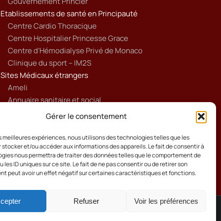
Gouvernement Princier
Etablissements de santé en Principauté
Centre Cardio Thoracique
Centre Hospitalier Princesse Grace
Centre d’Hémodialyse Privé de Monaco
Clinique du sport – IM2S
Sites Médicaux étrangers
Ameli
Annuaire sanitaire et social
Ordre national des médecins français
Gérer le consentement
Politique de cookies (UE)
les meilleures expériences, nous utilisons des technologies telles que les
 stocker et/ou accéder aux informations des appareils. Le fait de consentir à
gies nous permettra de traiter des données telles que le comportement de
 les ID uniques sur ce site. Le fait de ne pas consentir ou de retirer son
 peut avoir un effet négatif sur certaines caractéristiques et fonctions.
cepter
Refuser
Voir les préférences
Cookies
Mentions Légales
Contact