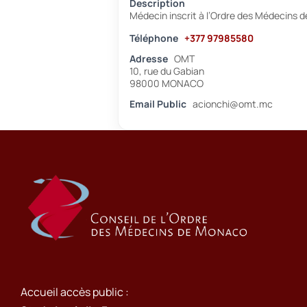
Description
Médecin inscrit à l’Ordre des Médecins 
Téléphone
+377 97985580
Adresse
OMT
10, rue du Gabian
98000 MONACO
Email Public
acionchi@omt.mc
Accueil accès public :