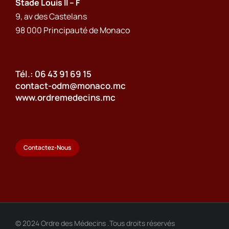
Stade Louis II – F
9, av des Castelans
98 000 Principauté de Monaco
Tél.: 06 43 91 69 15
contact-odm@monaco.mc
www.ordremedecins.mc
Contactez-Nous
© 2024 Ordre des Médecins .Tous droits réservés